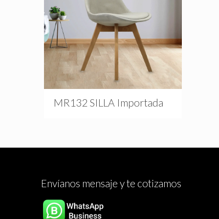
MR132 SILLA Importada
Envíanos mensaje y te cotizamos