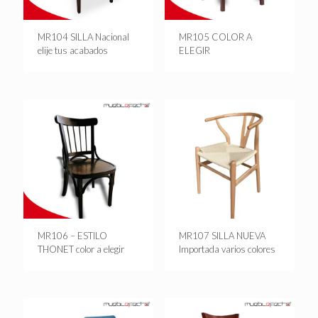
MR104 SILLA Nacional
MR105 COLOR A
elije tus acabados
ELEGIR
MR106 – ESTILO
MR107 SILLA NUEVA
THONET color a elegir
Importada varios colores