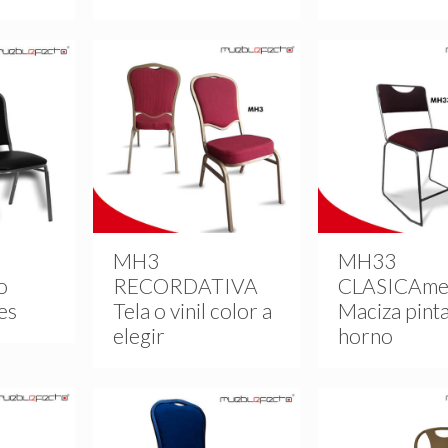
MH3
MH33
o
RECORDATIVA
CLASICAme
es
Tela o vinil color a
Maciza pinta
elegir
horno