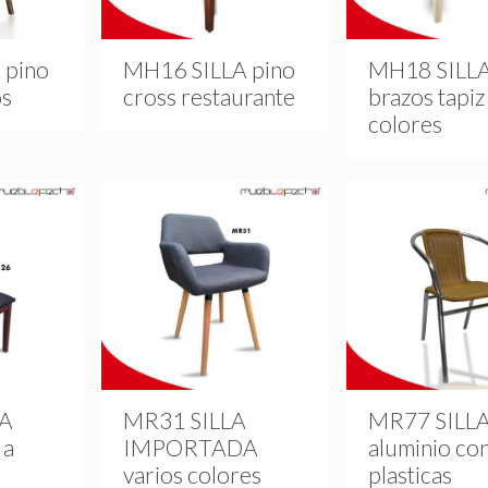
 pino
MH16 SILLA pino
MH18 SILLA
os
cross restaurante
brazos tapiz
colores
LA
MR31 SILLA
MR77 SILL
 a
IMPORTADA
aluminio con
varios colores
plasticas