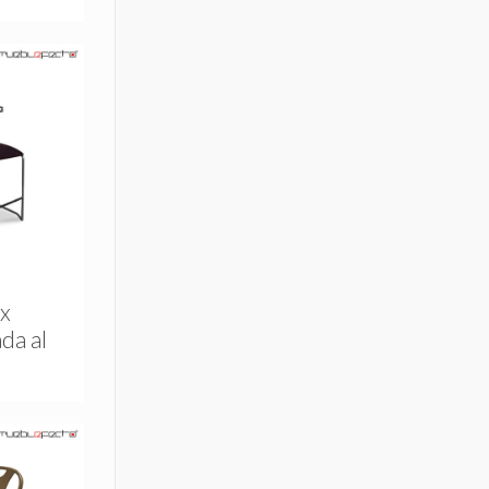
x
da al