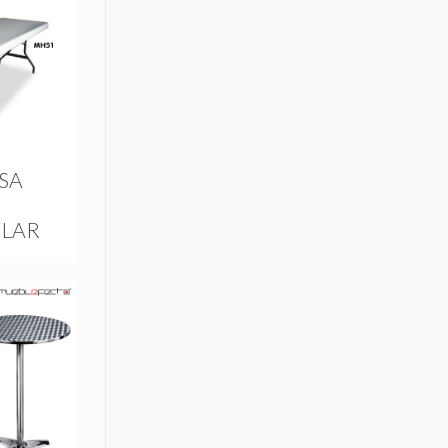
SA
LAR