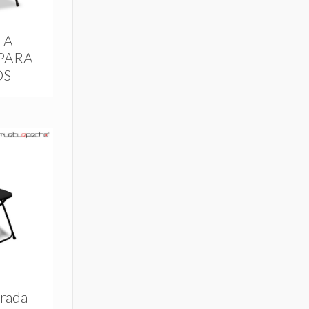
LA
PARA
OS
rada