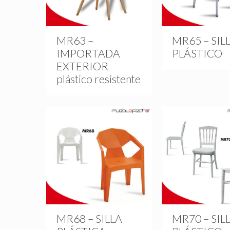
MR63 –
MR65 – SIL
IMPORTADA
PLÁSTICO
EXTERIOR
plástico resistente
MR68 – SILLA
MR70 – SIL