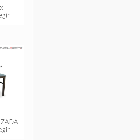
x
egir
IZADA
egir