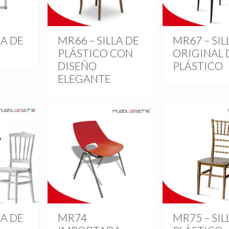
LA DE
MR66 – SILLA DE
MR67 – SIL
PLÁSTICO CON
ORIGINAL 
DISEÑO
PLÁSTICO
ELEGANTE
LA DE
MR74
MR75 – SIL