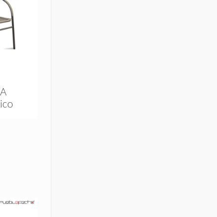
DA
tico