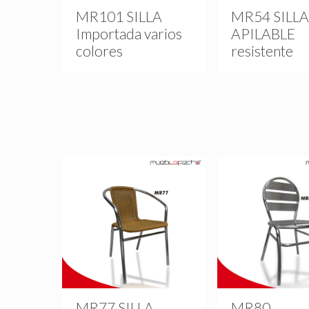
MR101 SILLA
MR54 SILL
Importada varios
APILABLE
colores
resistente
MR77 SILLA
MR80