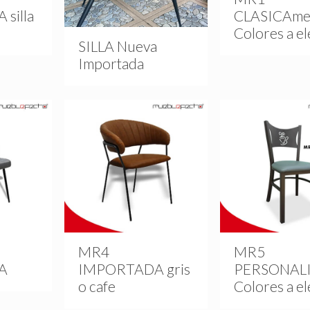
silla
CLASICAme
Colores a el
SILLA Nueva
Importada
MR4
MR5
A
IMPORTADA gris
PERSONAL
o cafe
Colores a el