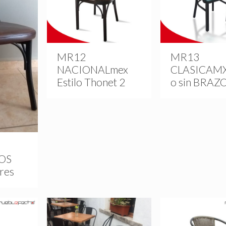
MR12
MR13
NACIONALmex
CLASICAMX
Estilo Thonet 2
o sin BRAZ
OS
ores