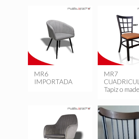
MR6
MR7
IMPORTADA
CUADRICU
Tapiz o mad