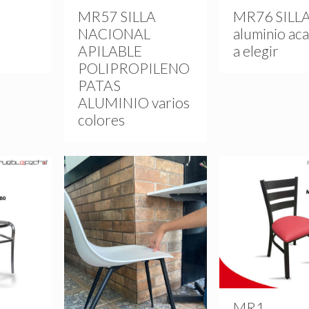
A
MR57 SILLA
MR76 SILL
NACIONAL
aluminio ac
APILABLE
a elegir
POLIPROPILENO
PATAS
ALUMINIO varios
colores
MR1